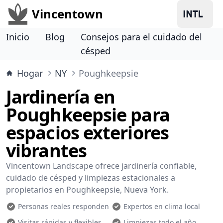
Vincentown
Inicio
Blog
Consejos para el cuidado del
césped
Hogar
NY
Poughkeepsie
Jardinería en
Poughkeepsie para
espacios exteriores
vibrantes
Vincentown Landscape ofrece jardinería confiable,
cuidado de césped y limpiezas estacionales a
propietarios en Poughkeepsie, Nueva York.
Personas reales responden
Expertos en clima local
Visitas rápidas y flexibles
Limpiezas todo el año