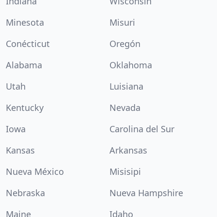
Indiana
Wisconsin
Minesota
Misuri
Conécticut
Oregón
Alabama
Oklahoma
Utah
Luisiana
Kentucky
Nevada
Iowa
Carolina del Sur
Kansas
Arkansas
Nueva México
Misisipi
Nebraska
Nueva Hampshire
Maine
Idaho