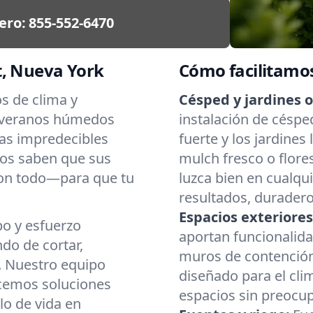
ero:
855-552-6470
t, Nueva York
Cómo facilitamos
s de clima y
Césped y jardines 
e veranos húmedos
instalación de céspe
as impredecibles
fuerte y los jardines
ios saben que sus
mulch fresco o flor
con todo—para que tu
luzca bien en cualqu
resultados, duradero
Espacios exteriore
o y esfuerzo
aportan funcionalid
do de cortar,
muros de contención
. Nuestro equipo
diseñado para el cli
ecemos soluciones
espacios sin preocup
lo de vida en