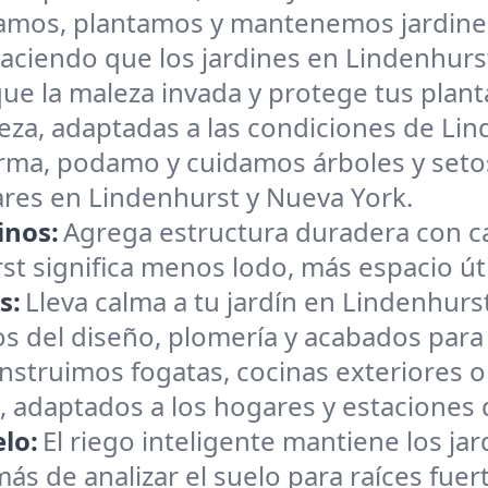
amos, plantamos y mantenemos jardines 
aciendo que los jardines en Lindenhurst
que la maleza invada y protege tus plan
leza, adaptadas a las condiciones de Lin
ma, podamo y cuidamos árboles y setos
res en Lindenhurst y Nueva York.
inos:
Agrega estructura duradera con c
t significa menos lodo, más espacio útil 
s:
Lleva calma a tu jardín en Lindenhurs
 del diseño, plomería y acabados para 
nstruimos fogatas, cocinas exteriores 
s, adaptados a los hogares y estaciones
elo:
El riego inteligente mantiene los ja
s de analizar el suelo para raíces fuer