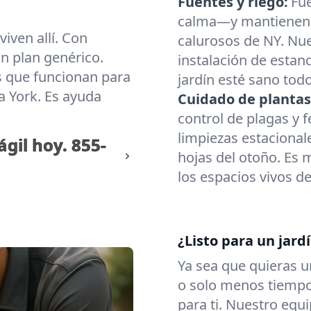
Fuentes y riego:
Fue
calma—y mantienen e
viven allí. Con
calurosos de NY. Nue
n plan genérico.
instalación de estanq
 que funcionan para
jardín esté sano todo
a York. Es ayuda
Cuidado de plantas 
control de plagas y f
limpiezas estacional
ágil hoy.
855-
hojas del otoño. Es 
los espacios vivos de
¿Listo para un jard
Ya sea que quieras u
o solo menos tiempo
para ti. Nuestro equ