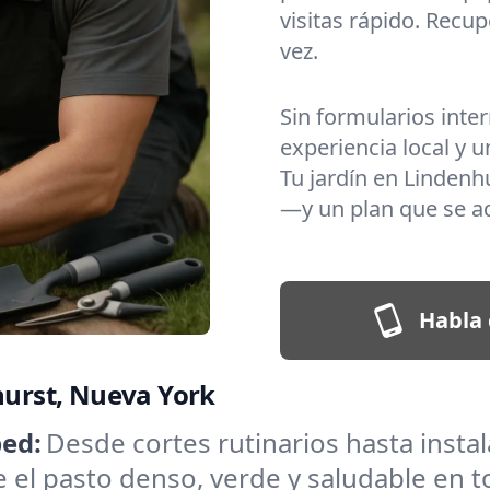
visitas rápido. Recup
vez.
Sin formularios inte
experiencia local y u
Tu jardín en Linden
—y un plan que se ad
Habla 
nhurst, Nueva York
ed:
Desde cortes rutinarios hasta insta
l pasto denso, verde y saludable en to